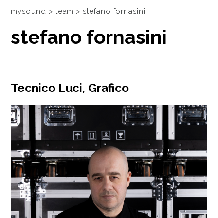
CHI SIAMO
mysound
>
team
>
stefano
fornasini
TEAM
stefano
fornasini
PARTNER
SOCIAL
Tecnico Luci, Grafico