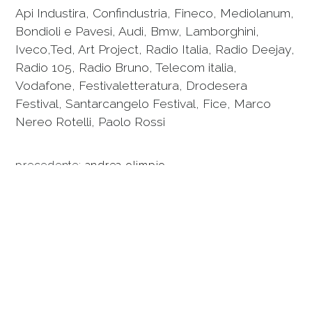
Api Industira, Confindustria, Fineco, Mediolanum,
Bondioli e Pavesi, Audi, Bmw, Lamborghini,
Iveco,Ted, Art Project, Radio Italia, Radio Deejay,
Radio 105, Radio Bruno, Telecom italia,
Vodafone, Festivaletteratura, Drodesera
Festival, Santarcangelo Festival, Fice, Marco
Nereo Rotelli, Paolo Rossi
precedente:
andrea
olimpio
team
COOKIE
Questo sito web utilizza i cookie. Maggiori informazioni sui
cookie sono disponibili a
questo link
. Continuando ad
condividi
utilizzare questo sito si acconsente all'utilizzo dei cookie
durante la navigazione.