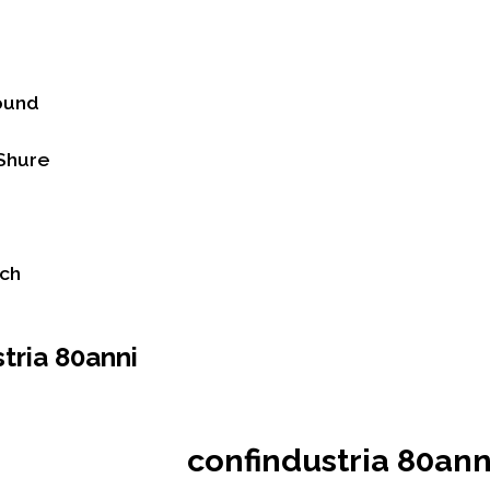
ound
Shure
ch
tria 80anni
confindustria 80ann