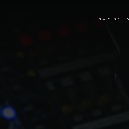
mysound
c
chi siamo
team
partner
social