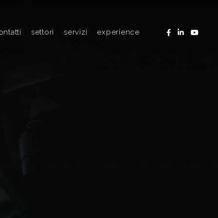
ontatti
settori
servizi
experience
contatti
eventi corporate
service eventi
dove siamo
musica
trasporto e montaggio h24/7
teatro
broadcasting eventi
eventi speciali
digital studio
fiere
virtual studio
regia remotizzata
luci
noleggio attrezzature