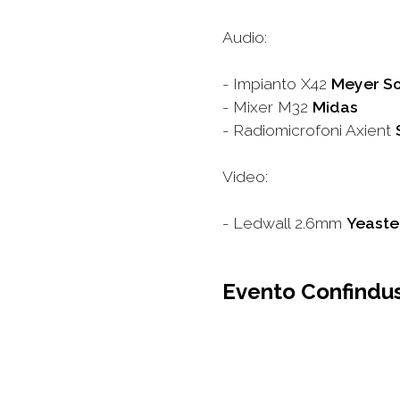
Audio:
- Impianto X42
Meyer S
- Mixer M32
Midas
- Radiomicrofoni Axient
Video:
- Ledwall 2.6mm
Yeaste
Evento Confindus